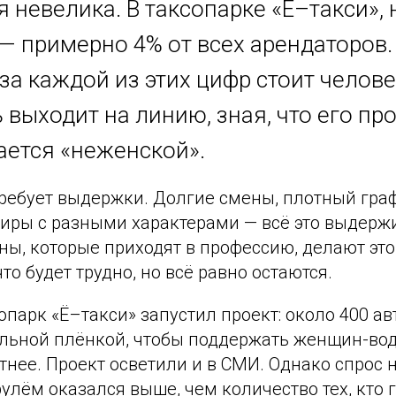
я невелика. В таксопарке «Ё–такси», 
— примерно 4% от всех арендаторов.
за каждой из этих цифр стоит челове
 выходит на линию, зная, что его пр
ается «неженской».
требует выдержки. Долгие смены, плотный граф
жиры с разными характерами — всё это выдерж
ы, которые приходят в профессию, делают это
то будет трудно, но всё равно остаются.
сопарк «Ё–такси» запустил проект: около 400 а
льной плёнкой, чтобы поддержать женщин-вод
тнее. Проект осветили и в СМИ. Однако спрос 
лём оказался выше, чем количество тех, кто г