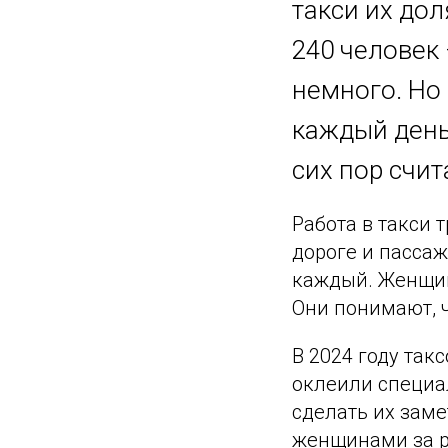
такси их дол
240 человек 
немного. Но 
каждый день
сих пор счит
Работа в такси 
дороге и пасса
каждый. Женщин
Они понимают, ч
В 2024 году так
оклеили специа
сделать их заме
женщинами за ру