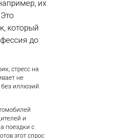
например, их
 Это
к, который
офессия до
ик, стресс на
ивает не
 без иллюзий.
втомобилей
ителей и
на поездки с
отов этот спрос